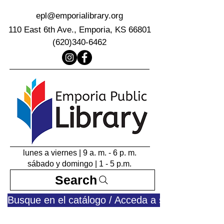
epl@emporialibrary.org
110 East 6th Ave., Emporia, KS 66801
(620)340-6462
lunes a viernes | 9 a. m. - 6 p. m.
sábado y domingo | 1 - 5 p.m.
Search
Busque en el catálogo / Acceda a su cuenta