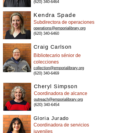
(620) 340-6464
Kendra Spade
Subdirectora de operaciones
operations@emporialibrary.org
(620) 340-6460
Craig Carlson
Bibliotecario sénior de
colecciones
collection@emporialibrary.org
(620) 340-6469
Cheryl Simpson
Coordinadora de alcance
outreach@emporialibrary.org
(620) 340-6454
Gloria Jurado
Coordinadora de servicios
juveniles