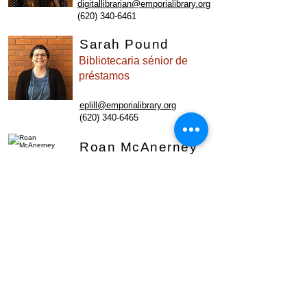
digitallibrarian@emporialibrary.org
(620) 340-6461
Sarah Pound
Bibliotecaria sénior de
préstamos
eplill@emporialibrary.org
(620) 340-6465
Roan McAnerney
Bibliotecario de
experiencias digitales
mcanerneyr@emporialibrary.org
(620) 340-6456
Talia Smith
Bibliotecario de
experiencias digitales